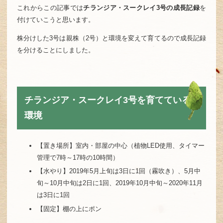
これからこの記事では
チランジア・スークレイ3号の成長記録
を
付けていこうと思います。
株分けした3号は親株（2号）と環境を変えて育てるので成長記録
を分けることにしました。
チランジア・スークレイ3号を育てている
環境
【置き場所】室内・部屋の中心（植物LED使用、タイマー
管理で7時～17時の10時間）
【水やり】2019年5月上旬は3日に1回（霧吹き）、5月中
旬～10月中旬は2日に1回、2019年10月中旬～2020年11月
は3日に1回
【固定】棚の上にポン