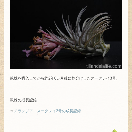
親株を購入してから約2年6ヵ月後に株分けしたスークレイ3号。
親株の成長記録
⇒
チランジア・スークレイ2号の成長記録